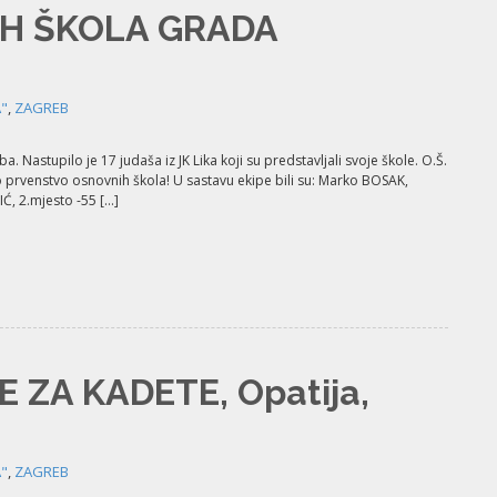
H ŠKOLA GRADA
A"
,
ZAGREB
Nastupilo je 17 judaša iz JK Lika koji su predstavljali svoje škole. O.Š.
no prvenstvo osnovnih škola! U sastavu ekipe bili su: Marko BOSAK,
Ć, 2.mjesto -55 […]
ZA KADETE, Opatija,
A"
,
ZAGREB