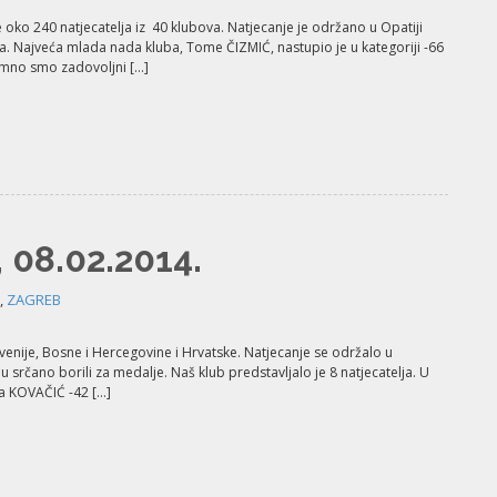
ko 240 natjecatelja iz 40 klubova. Natjecanje je održano u Opatiji
ta. Najveća mlada nada kluba, Tome ČIZMIĆ, nastupio je u kategoriji -66
nimno smo zadovoljni […]
08.02.2014.
,
ZAGREB
ovenije, Bosne i Hercegovine i Hrvatske. Natjecanje se održalo u
u srčano borili za medalje. Naš klub predstavljalo je 8 natjecatelja. U
ka KOVAČIĆ -42 […]