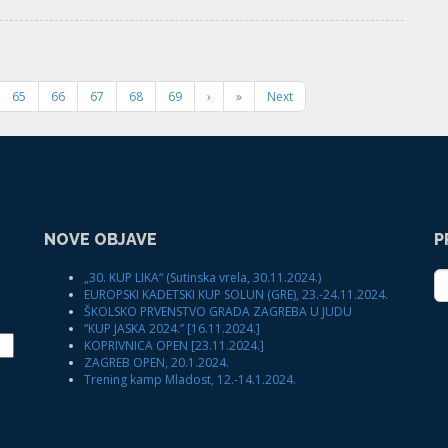
65
66
67
68
69
›
»
Next
NOVE OBJAVE
P
„30. KUP LIKA“ (Sutinska vrela, 30.11.2024.)
EUROPSKI KADETSKI KUP SOLUN (GRE), 23.-24.11.2024.
ŠKOLSKO PRVENSTVO GRADA ZAGREBA U JUDU
“KUP JASKA 2024.” [16.11.2024.]
KOPRIVNICA OPEN [23.11.2024.]
ZAGREB OPEN, 20.1.2024.
Trening kamp Mladost, 12.-14.1.2024.