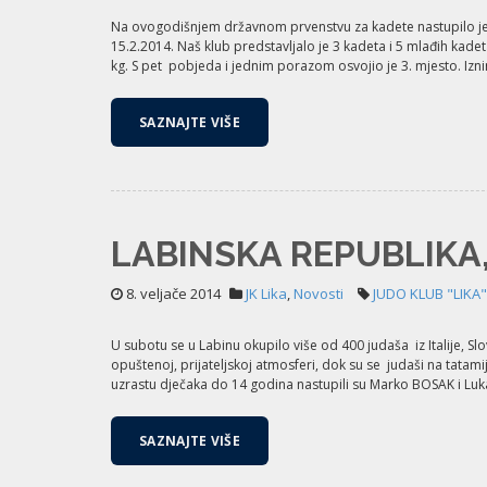
Na ovogodišnjem državnom prvenstvu za kadete nastupilo je o
15.2.2014. Naš klub predstavljalo je 3 kadeta i 5 mlađih kade
kg. S pet pobjeda i jednim porazom osvojio je 3. mjesto. Iz
SAZNAJTE VIŠE
LABINSKA REPUBLIKA, 
8. veljače 2014
JK Lika
,
Novosti
JUDO KLUB "LIKA"
U subotu se u Labinu okupilo više od 400 judaša iz Italije, Sl
opuštenoj, prijateljskoj atmosferi, dok su se judaši na tatamij
uzrastu dječaka do 14 godina nastupili su Marko BOSAK i Lu
SAZNAJTE VIŠE