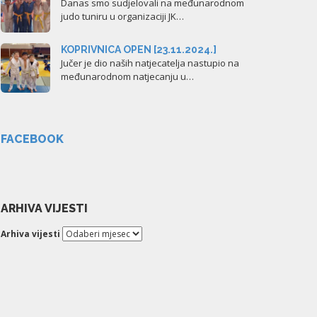
Danas smo sudjelovali na međunarodnom
judo tuniru u organizaciji JK…
KOPRIVNICA OPEN [23.11.2024.]
Jučer je dio naših natjecatelja nastupio na
međunarodnom natjecanju u…
FACEBOOK
ARHIVA VIJESTI
Arhiva vijesti