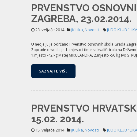
PRVENSTVO OSNOVNI
ZAGREBA, 23.02.2014.
23. veljače 2014
JK Lika
,
Novosti
JUDO KLUB "LIK
U nedjelju je održano Prvenstvo osnovnih škola Grada Zagreba. 
Zapruđe osvojila je 1. mjesto i time se kvalificirala na Držav
1.mjesto -42 kg Matej MIKULANDRA, 2.mjesto -50 kg Ivo STRUJI
SAZNAJTE VIŠE
PRVENSTVO HRVATSKE 
15.02. 2014.
15. veljače 2014
JK Lika
,
Novosti
JUDO KLUB "LIK