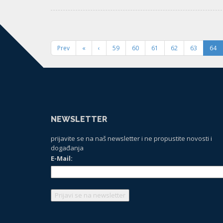
Prev
«
‹
59
60
61
62
63
64
NEWSLETTER
prijavite se na naš newsletter i ne propustite novosti i
događanja
E-Mail: