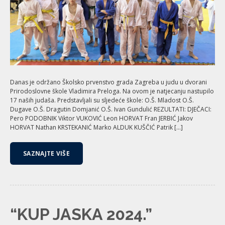
Danas je održano Školsko prvenstvo grada Zagreba u judu u dvorani
Prirodoslovne škole Vladimira Preloga. Na ovom je natjecanju nastupilo
17 naših judaša. Predstavljali su sljedeće škole: O.Š. Mladost O.Š.
Dugave O.Š. Dragutin Domjanić O.Š. Ivan Gundulić REZULTATI: DJEČACI:
Pero PODOBNIK Viktor VUKOVIĆ Leon HORVAT Fran JERBIĆ Jakov
HORVAT Nathan KRSTEKANIĆ Marko ALDUK KUŠČIĆ Patrik […]
SAZNAJTE VIŠE
“KUP JASKA 2024.”