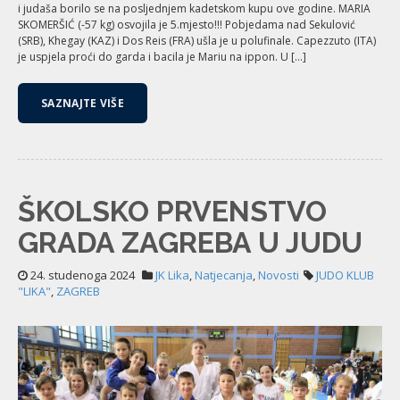
i judaša borilo se na posljednjem kadetskom kupu ove godine. MARIA
SKOMERŠIĆ (-57 kg) osvojila je 5.mjesto!!! Pobjedama nad Sekulović
(SRB), Khegay (KAZ) i Dos Reis (FRA) ušla je u polufinale. Capezzuto (ITA)
je uspjela proći do garda i bacila je Mariu na ippon. U […]
SAZNAJTE VIŠE
ŠKOLSKO PRVENSTVO
GRADA ZAGREBA U JUDU
24. studenoga 2024
JK Lika
,
Natjecanja
,
Novosti
JUDO KLUB
"LIKA"
,
ZAGREB