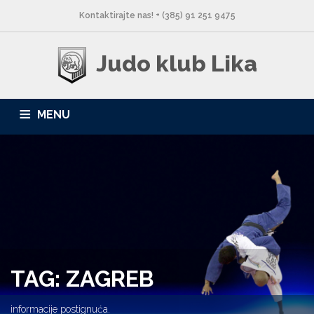
Kontaktirajte nas! + (385) 91 251 9475
Judo klub Lika
MENU
NASLOVNA
NOVOSTI
O NAMA
LOKACIJE
GALERIJA
KONTAKT
TAG: ZAGREB
informacije postignuća.