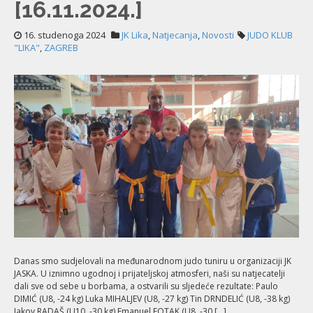
[16.11.2024.]
16. studenoga 2024
JK Lika
,
Natjecanja
,
Novosti
JUDO KLUB
"LIKA"
,
ZAGREB
Danas smo sudjelovali na međunarodnom judo tuniru u organizaciji JK
JASKA. U iznimno ugodnoj i prijateljskoj atmosferi, naši su natjecatelji
dali sve od sebe u borbama, a ostvarili su sljedeće rezultate: Paulo
DIMIĆ (U8, -24 kg) Luka MIHALJEV (U8, -27 kg) Tin DRNDELIĆ (U8, -38 kg)
Jakov RADAŠ (U10, -30 kg) Emanuel FOTAK (U8, -30 […]