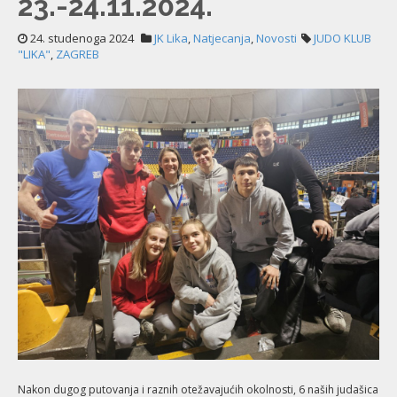
23.-24.11.2024.
24. studenoga 2024
JK Lika
,
Natjecanja
,
Novosti
JUDO KLUB
"LIKA"
,
ZAGREB
Nakon dugog putovanja i raznih otežavajućih okolnosti, 6 naših judašica