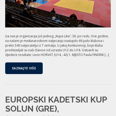
Iza nas je organizacija još jednog „Kupa Lika“, 30. po redu. Ove godine,
na našem je međunarodnom natjecanju nastupilo 69 judo klubova i
preko 540 natjecatelja iz 7 zemalja. U jakoj konkurenciji, boje kluba
predstavljali su naši članovi od uzrasta U12 do U18. Ostvarili su
sljedeće rezultate: Leon HORVAT (U14, -42) 1. MJESTO Paula FINDRIK […]
SAZNAJTE VIŠE
EUROPSKI KADETSKI KUP
SOLUN (GRE),