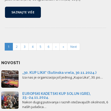
SAZNAJTE VIŠE
1
2
3
4
5
6
›
»
Next
NOVOSTI
„30. KUP LIKA“ (Sutinska vrela, 30.11.2024.)
Iza nas je organizacija još jednog „Kupa Lika“, 30. po…
EUROPSKI KADETSKI KUP SOLUN (GRE),
23.-24.11.2024.
Nakon dugog putovanja i raznih otežavajućih okolnosti, 6
naših judašica…