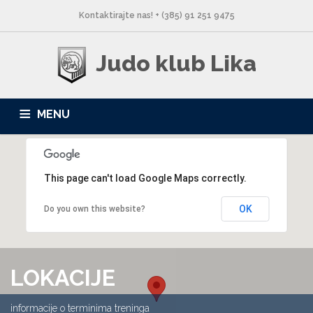
Kontaktirajte nas! + (385) 91 251 9475
Judo klub Lika
MENU
NASLOVNA
NOVOSTI
O NAMA
LOKACIJE
This page can't load Google Maps correctly.
GALERIJA
KONTAKT
OK
Do you own this website?
LOKACIJE
informacije o terminima treninga