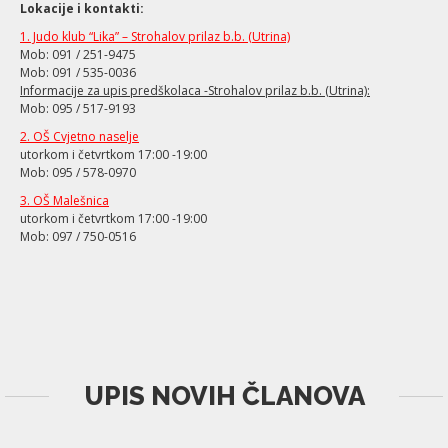
Lokacije i kontakti:
1. Judo klub “Lika” – Strohalov prilaz b.b. (Utrina)
Mob: 091 / 251-9475
Mob: 091 / 535-0036
Informacije za upis predškolaca -Strohalov prilaz b.b. (Utrina):
Mob: 095 / 517-9193
2. OŠ Cvjetno naselje
utorkom i četvrtkom 17:00 -19:00
Mob: 095 / 578-0970
3. OŠ Malešnica
utorkom i četvrtkom 17:00 -19:00
Mob: 097 / 750-0516
UPIS NOVIH ČLANOVA