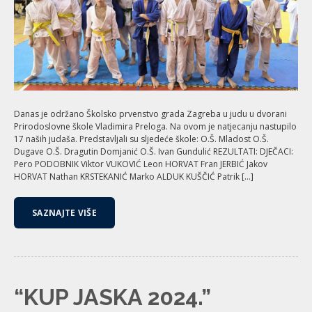
Danas je održano Školsko prvenstvo grada Zagreba u judu u dvorani
Prirodoslovne škole Vladimira Preloga. Na ovom je natjecanju nastupilo
17 naših judaša. Predstavljali su sljedeće škole: O.Š. Mladost O.Š.
Dugave O.Š. Dragutin Domjanić O.Š. Ivan Gundulić REZULTATI: DJEČACI:
Pero PODOBNIK Viktor VUKOVIĆ Leon HORVAT Fran JERBIĆ Jakov
HORVAT Nathan KRSTEKANIĆ Marko ALDUK KUŠČIĆ Patrik […]
SAZNAJTE VIŠE
“KUP JASKA 2024.”