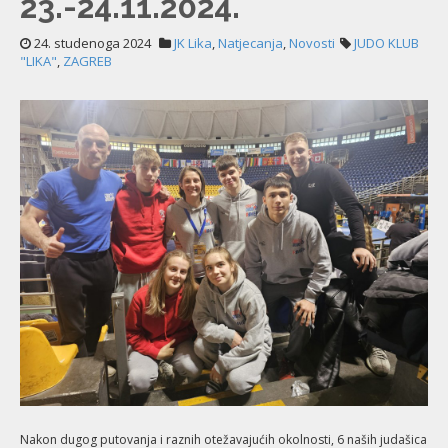
23.-24.11.2024.
24. studenoga 2024
JK Lika
,
Natjecanja
,
Novosti
JUDO KLUB
"LIKA"
,
ZAGREB
Nakon dugog putovanja i raznih otežavajućih okolnosti, 6 naših judašica