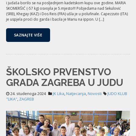
i judaša borilo se na posljednjem kadetskom kupu ove godine. MARIA
SKOMERŠIĆ (-57 kg) osvojila je 5.mjesto!!! Pobjedama nad Sekulović
(SRB), Khegay (KAZ) i Dos Reis (FRA) ušla je u polufinale. Capezzuto (ITA)
je uspjela proći do garda i bacila je Mariu na ippon. U […]
SAZNAJTE VIŠE
ŠKOLSKO PRVENSTVO
GRADA ZAGREBA U JUDU
24. studenoga 2024
JK Lika
,
Natjecanja
,
Novosti
JUDO KLUB
"LIKA"
,
ZAGREB