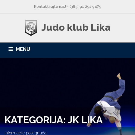
Kontaktirajte nas! + (385) 91 251 9475
Judo klub Lika
MENU
NASLOVNA
NOVOSTI
O NAMA
LOKACIJE
GALERIJA
KONTAKT
KATEGORIJA: JK LIKA
informacije postignuća.