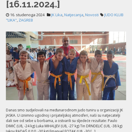
[16.11.2024.]
16. studenoga 2024
JK Lika
,
Natjecanja
,
Novosti
JUDO KLUB
"LIKA"
,
ZAGREB
Danas smo sudjelovali na međunarodnom judo tuniru u organizaciji JK
JASKA. U iznimno ugodnoj i prijateljskoj atmosferi, naši su natjecatelji
dali sve od sebe u borbama, a ostvarili su sljedeće rezultate: Paulo
DIMIĆ (U8, -24 kg) Luka MIHALJEV (U8, -27 kg) Tin DRNDELIĆ (U8, -38 kg)
Jakov RADAŠ (U10, -30 kg) Emanuel FOTAK (U8, -30 […]