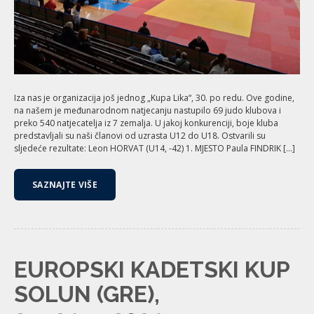
Iza nas je organizacija još jednog „Kupa Lika“, 30. po redu. Ove godine,
na našem je međunarodnom natjecanju nastupilo 69 judo klubova i
preko 540 natjecatelja iz 7 zemalja. U jakoj konkurenciji, boje kluba
predstavljali su naši članovi od uzrasta U12 do U18. Ostvarili su
sljedeće rezultate: Leon HORVAT (U14, -42) 1. MJESTO Paula FINDRIK […]
SAZNAJTE VIŠE
EUROPSKI KADETSKI KUP
SOLUN (GRE),