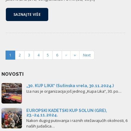
SAZNAJTE VIŠE
1
2
3
4
5
6
›
»
Next
NOVOSTI
„30. KUP LIKA“ (Sutinska vrela, 30.11.2024.)
Iza nas je organizacija još jednog „Kupa Lika“, 30. po…
EUROPSKI KADETSKI KUP SOLUN (GRE),
23.-24.11.2024.
Nakon dugog putovanja i raznih otežavajućih okolnosti, 6
naših judašica…