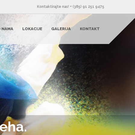
Kontaktirajte nas! + (385) 91 251 9475
 NAMA
LOKACIJE
GALERIJA
KONTAKT
jeha.