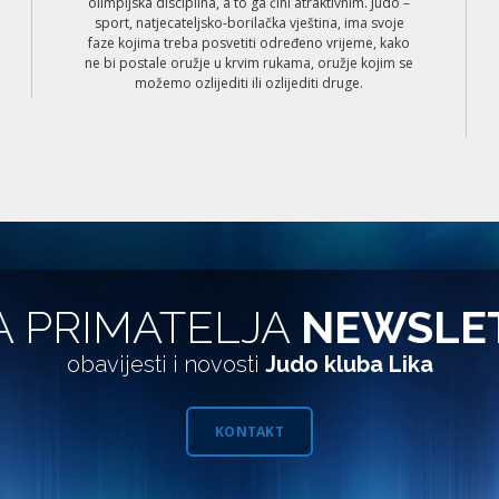
olimpijska disciplina, a to ga čini atraktivnim. Judo –
sport, natjecateljsko-borilačka vještina, ima svoje
faze kojima treba posvetiti određeno vrijeme, kako
ne bi postale oružje u krvim rukama, oružje kojim se
možemo ozlijediti ili ozlijediti druge.
A PRIMATELJA
NEWSLE
obavijesti i novosti
Judo kluba Lika
KONTAKT