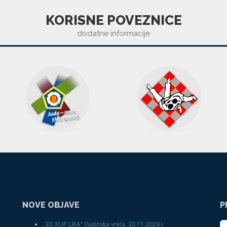
KORISNE POVEZNICE
dodatne informacije
NOVE OBJAVE
P
„30. KUP LIKA“ (Sutinska vrela, 30.11.2024.)