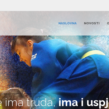
NASLOVNA
NOVOSTI
O
 ima truda,
ima i usp