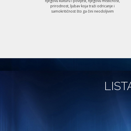
njegovu kulturu i povijest, njegovu mističnost,
prirodnost, ljubav koja traži odricanje i
samokritičnost što ga čini neodoljivim
LIST