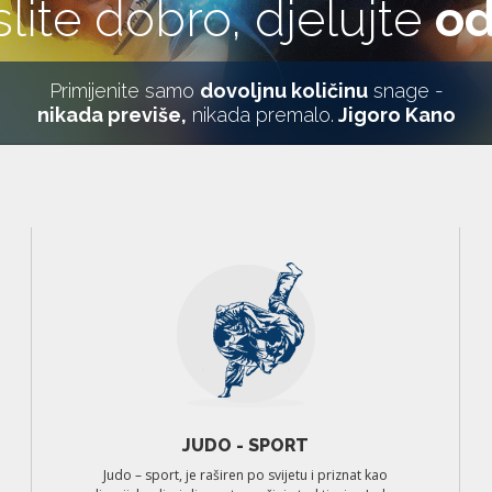
lite dobro, djelujte
od
Primijenite samo
dovoljnu količinu
snage -
nikada previše,
nikada premalo.
Jigoro Kano
JUDO - SPORT
Judo – sport, je raširen po svijetu i priznat kao