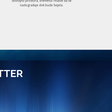
dovoljno prostora, vremena i mašte da se
nadograđuje dok bude Svijeta.
TTER