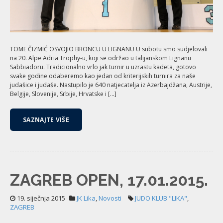
TOME ČIZMIĆ OSVOJIO BRONCU U LIGNANU U subotu smo sudjelovali
na 20. Alpe Adria Trophy-u, koji se održao u talijanskom Lignanu
Sabbiadoru. Tradicionalno vrlo jak turnir u uzrastu kadeta, gotovo
svake godine odaberemo kao jedan od kriterijskih turnira za naše
judašice i judaše. Nastupilo je 640 natjecatelja iz Azerbajdžana, Austrije,
Belgije, Slovenije, Srbije, Hrvatske i […]
SAZNAJTE VIŠE
ZAGREB OPEN, 17.01.2015.
19. siječnja 2015
JK Lika
,
Novosti
JUDO KLUB "LIKA"
,
ZAGREB