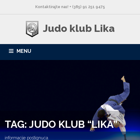
Kontaktirajte nas! + (385) 91 251 9475
Judo klub Lika
MENU
NASLOVNA
NOVOSTI
O NAMA
LOKACIJE
GALERIJA
KONTAKT
TAG: JUDO KLUB “LIKA”
informacije postignuća.