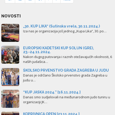
NOVOSTI
„30. KUP LIKA“ (Sutinska vrela, 30.11.2024.)
Iza nas je organizacija još jednog „Kupa Lika“, 30. po…
EUROPSKI KADETSKI KUP SOLUN (GRE),
23.-24.11.2024.
Nakon dugog putovanja i raznih otežavajućih okolnosti, 6
naših judašica…
ŠKOLSKO PRVENSTVO GRADA ZAGREBA U JUDU
Danas je održano Školsko prvenstvo grada Zagreba u
judu u…
“KUP JASKA 2024.” [16.11.2024.]
Danas smo sudjelovali na međunarodnom judo tuniru u
organizaciji JK…
KOPRIVNICA OPEN [23.11.2024.]