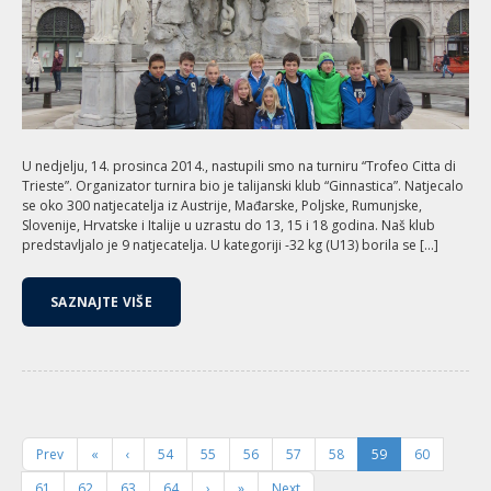
U nedjelju, 14. prosinca 2014., nastupili smo na turniru “Trofeo Citta di
Trieste”. Organizator turnira bio je talijanski klub “Ginnastica”. Natjecalo
se oko 300 natjecatelja iz Austrije, Mađarske, Poljske, Rumunjske,
Slovenije, Hrvatske i Italije u uzrastu do 13, 15 i 18 godina. Naš klub
predstavljalo je 9 natjecatelja. U kategoriji -32 kg (U13) borila se […]
SAZNAJTE VIŠE
Prev
«
‹
54
55
56
57
58
59
60
61
62
63
64
›
»
Next