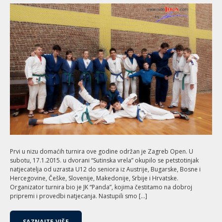
Prvi u nizu domaćih turnira ove godine održan je Zagreb Open. U
subotu, 17.1.2015. u dvorani “Sutinska vrela” okupilo se petstotinjak
natjecatelja od uzrasta U12 do seniora iz Austrije, Bugarske, Bosne i
Hercegovine, Češke, Slovenije, Makedonije, Srbije i Hrvatske.
Organizator turnira bio je JK “Panda”, kojima čestitamo na dobroj
pripremi i provedbi natjecanja. Nastupili smo […]
SAZNAJTE VIŠE