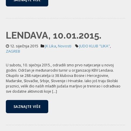
LENDAVA, 10.01.2015.
12. siječnja 2015
JK Lika
,
Novosti
JUDO KLUB "LIKA"
,
ZAGREB
U subotu, 10. siječnja 2015., odradili smo prvo natjecanje u novoj
godini. Održan je međunarodni turnir u organizaciji KBV Lendava.
Okupilo se 288 natjecatelja iz 38 klubova Bosne i Hercegovine,
Mađarske, Slovačke, Srbije, Slovenije i Hrvatske. Iako još traju školski
praznici, velik dio naših mlađih judaša marljivo je trenirao i odrađivao
sve dodatne aktivnosti koje […]
SAZNAJTE VIŠE