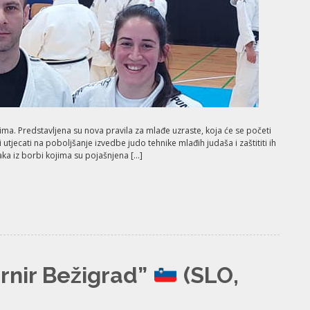
ima. Predstavljena su nova pravila za mlađe uzraste, koja će se početi
 utjecati na poboljšanje izvedbe judo tehnike mlađih judaša i zaštititi ih
aka iz borbi kojima su pojašnjena […]
rnir Bežigrad”
(SLO,