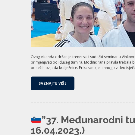
Ovog vikenda održan je trenerski i sudački seminar u Vinkovc
primjenjivati od idućeg turnira. Modificirana pravila trebala bi
od težih ozljeda kralježnice. Prikazano je i mnogo video isječ
SAZNAJTE VIŠE
”37. Međunarodni tu
16.04.2023.)