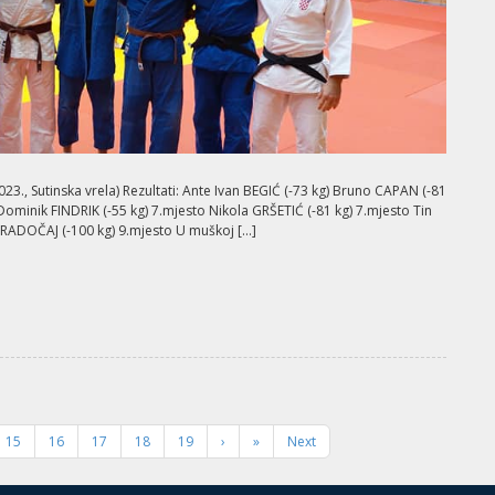
023., Sutinska vrela) Rezultati: Ante Ivan BEGIĆ (-73 kg) Bruno CAPAN (-81
 Dominik FINDRIK (-55 kg) 7.mjesto Nikola GRŠETIĆ (-81 kg) 7.mjesto Tin
n RADOČAJ (-100 kg) 9.mjesto U muškoj […]
15
16
17
18
19
›
»
Next