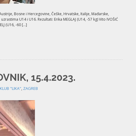
Austrije, Bosne i Hercegovine, Češke, Hrvatske, Italije, Mađarske,
u uzrastima U14 i U16. Rezultati: Erika MEGLAJ (U14, -57 kg) Vito IVOŠIĆ
LJ (U16, -60 […]
NIK, 15.4.2023.
KLUB "LIKA"
,
ZAGREB