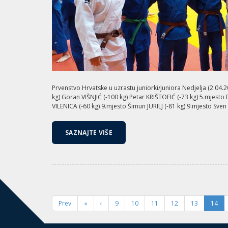
Prvenstvo Hrvatske u uzrastu juniorki/juniora Nedjelja (2.04.2
kg) Goran VIŠNJIĆ (-100 kg) Petar KRIŠTOFIĆ (-73 kg) 5.mjesto
VILENICA (-60 kg) 9.mjesto Šimun JURILJ (-81 kg) 9.mjesto Sve
SAZNAJTE VIŠE
Prev
«
‹
9
10
11
12
13
14