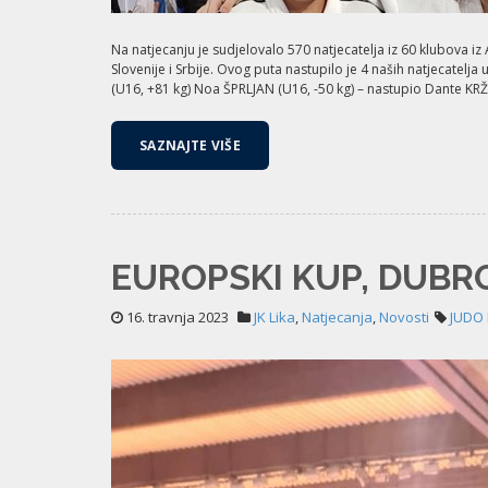
Na natjecanju je sudjelovalo 570 natjecatelja iz 60 klubova iz 
Slovenije i Srbije. Ovog puta nastupilo je 4 naših natjecatelja 
(U16, +81 kg) Noa ŠPRLJAN (U16, -50 kg) – nastupio Dante KRŽE
SAZNAJTE VIŠE
EUROPSKI KUP, DUBROV
16. travnja 2023
JK Lika
,
Natjecanja
,
Novosti
JUDO 