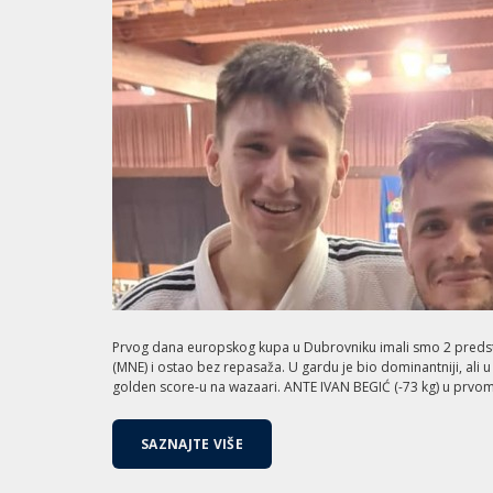
Prvog dana europskog kupa u Dubrovniku imali smo 2 predstav
(MNE) i ostao bez repasaža. U gardu je bio dominantniji, ali u
golden score-u na wazaari. ANTE IVAN BEGIĆ (-73 kg) u prvom
SAZNAJTE VIŠE