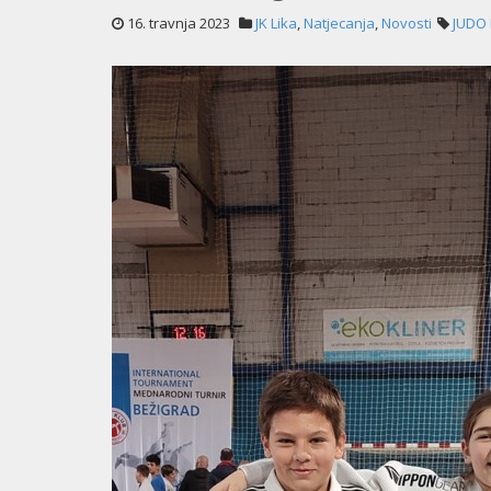
16. travnja 2023
JK Lika
,
Natjecanja
,
Novosti
JUDO 