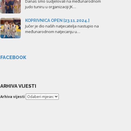
Danas smo sudjelovali na međunarodnom
judo tuniru u organizaciji JK…
KOPRIVNICA OPEN [23.11.2024.]
Jučer je dio naših natjecatelja nastupio na
međunarodnom natjecanju u…
FACEBOOK
ARHIVA VIJESTI
Arhiva vijesti