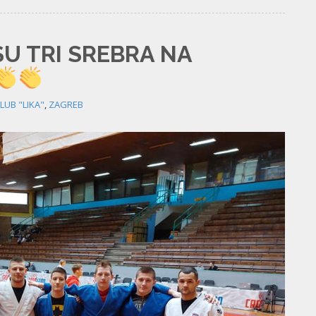
SU TRI SREBRA NA
LUB "LIKA"
,
ZAGREB