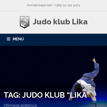
Kontaktirajte nas! + (385) 91 251 9475
Judo klub Lika
MENU
NASLOVNA
NOVOSTI
O NAMA
LOKACIJE
GALERIJA
KONTAKT
TAG: JUDO KLUB “LIKA”
informacije postignuća.