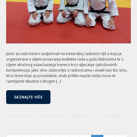
Jučer su naši treneri sudjelovali na trenerskoj radionici HJS-a koja je
organizirana s ciljem povećanja kvalitete rada u judo klubovima te s
ciljem stručnog usavršavanja trenera kroz stjecanje cjeloživotnih
kompetencija. Jako smo zadovoljni s radionicama i veseli nas što smo,
kroz teme koje su provedene, imali prilike naučiti nešto novo te
razmijeniti iskustva s drugim […]
SAZNAJTE VIŠE