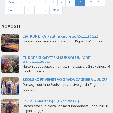
Prev
«
‹
6
7
8
9
10
11
12
13
14
15
16
›
»
Next
NOVOSTI
„30. KUP LIKA“ (Sutinska vrela, 30.11.2024.)
Iza nas je organizacija još jednog „Kupa Lika“, 30. po…
EUROPSKI KADETSKI KUP SOLUN (GRE),
23.-24.11.2024.
Nakon dugog putovanja i raznih otežavajućih okolnosti, 6
naših judašica…
ŠKOLSKO PRVENSTVO GRADA ZAGREBA U JUDU
Danas je održano Školsko prvenstvo grada Zagreba u
judu u…
“KUP JASKA 2024.” [16.11.2024.]
Danas smo sudjelovali na međunarodnom judo tuniru u
organizaciji JK…