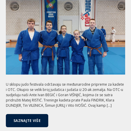
U sklopu judo festivala održavaju se međunarodne pripreme za kadete
i OTC. Okupio se velik broj judašica i judaša iz 20-ak zemalja. Na OTC-u
sudjeluju naši Ante Ivan BEGIĆ i Goran VIŠNJIĆ, kojima će se sutra
pridružiti Matej RISTIĆ. Treninge kadeta prate Paula FINDRIK, Klara
DUNDJER, Tin VILENICA, Šimun JURILJ i Vito IVOŠIĆ. Ovaj kamp […]
SAZNAJTE VIŠE