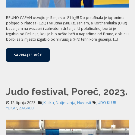
BRUNO CAPAN osvojio je 5.mjesto -81 kg!!! Do polufinala je ipponima
pobijedio Platosa (CZE) i Milutina (SRB) gušenjem, a Korchemliuka (UKR)
bacanjem na wazaari i zahvatom držanja. U polufinalnoj borbi je
izgubio od Bellinija, koji je bio nešto brži u napadima od Brune, dok je u
borbi za 3.mjesto izgubio od Yliruusija (FIN) tehnikom gušenja. […]
SAZNAJTE VIŠE
Judo festival, Poreč, 2023.
12. lipnja 2023
JK Lika
,
Natjecanja
,
Novosti
JUDO KLUB
"LIKA"
,
ZAGREB