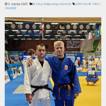
2. srpnja 2023
JK Lika
,
Natjecanja
,
Novosti
JUDO KLUB "LIKA"
,
ZAGREB