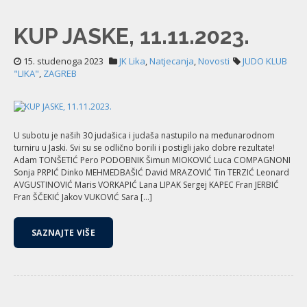
KUP JASKE, 11.11.2023.
15. studenoga 2023
JK Lika
,
Natjecanja
,
Novosti
JUDO KLUB
"LIKA"
,
ZAGREB
U subotu je naših 30 judašica i judaša nastupilo na međunarodnom
turniru u Jaski. Svi su se odlično borili i postigli jako dobre rezultate!
Adam TONŠETIĆ Pero PODOBNIK Šimun MIOKOVIĆ Luca COMPAGNONI
Sonja PRPIĆ Dinko MEHMEDBAŠIĆ David MRAZOVIĆ Tin TERZIĆ Leonard
AVGUSTINOVIĆ Maris VORKAPIĆ Lana LIPAK Sergej KAPEC Fran JERBIĆ
Fran ŠČEKIĆ Jakov VUKOVIĆ Sara […]
SAZNAJTE VIŠE