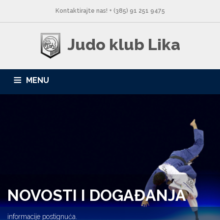
Kontaktirajte nas! + (385) 91 251 9475
Judo klub Lika
MENU
NASLOVNA
NOVOSTI
O NAMA
LOKACIJE
GALERIJA
KONTAKT
NOVOSTI I DOGAĐANJA
informacije postignuća.