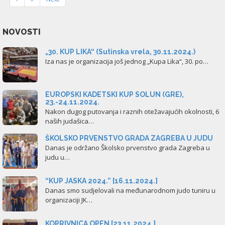
NOVOSTI
„30. KUP LIKA“ (Sutinska vrela, 30.11.2024.)
Iza nas je organizacija još jednog „Kupa Lika“, 30. po…
EUROPSKI KADETSKI KUP SOLUN (GRE),
23.-24.11.2024.
Nakon dugog putovanja i raznih otežavajućih okolnosti, 6
naših judašica…
ŠKOLSKO PRVENSTVO GRADA ZAGREBA U JUDU
Danas je održano Školsko prvenstvo grada Zagreba u
judu u…
“KUP JASKA 2024.” [16.11.2024.]
Danas smo sudjelovali na međunarodnom judo tuniru u
organizaciji JK…
KOPRIVNICA OPEN [23.11.2024.]