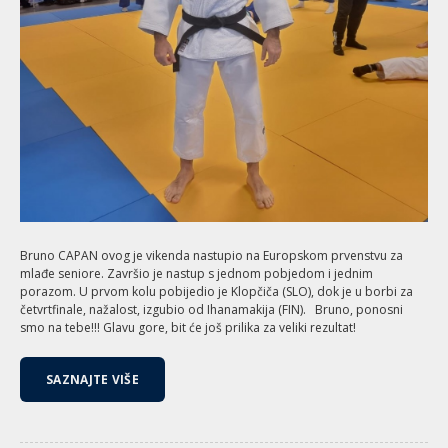
Bruno CAPAN ovog je vikenda nastupio na Europskom prvenstvu za
mlađe seniore. Završio je nastup s jednom pobjedom i jednim
porazom. U prvom kolu pobijedio je Klopčiča (SLO), dok je u borbi za
četvrtfinale, nažalost, izgubio od Ihanamakija (FIN). Bruno, ponosni
smo na tebe!!! Glavu gore, bit će još prilika za veliki rezultat!
SAZNAJTE VIŠE