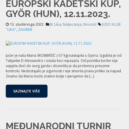
EUROPSKI KADETSKI KUP,
GYÖR (HUN), 12.11.2023.
13. studenoga 2023
JK Lika
,
Natjecanja
,
Novosti
JUDO KLUB
"LIKA"
,
ZAGREB
Jučer je naša Maria SKOMERŠIĆ (-57 kg) nastupila u Györu. Izgubila je od
Talijanke D Alessandro i ostala bez repasaža. Od početka borbe nije
uspjela doći do svog garda i dozvolila je da protivnica preuzme
kontrolu. Nedostajalo je sigurnosti i nije stvorila pravu priliku za napad.
Znamo da Maria može znatno bolje i vjerujemo da […]
SAZNAJTE VIŠE
MEĐUNARODNI TURNIR