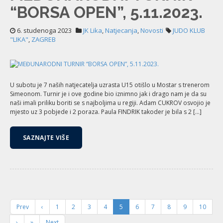
“BORSA OPEN”, 5.11.2023.
6. studenoga 2023
JK Lika
,
Natjecanja
,
Novosti
JUDO KLUB
"LIKA"
,
ZAGREB
U subotu je 7 naših natjecatelja uzrasta U15 otišlo u Mostar s trenerom
Simeonom. Turnir je i ove godine bio iznimno jak i drago nam je da su
naši imali priliku boriti se s najboljima u regiji. Adam CUKROV osvojio je
mjesto uz 3 pobjede i 2 poraza. Paula FINDRIK takoder je bila s 2 […]
SAZNAJTE VIŠE
Prev
‹
1
2
3
4
5
6
7
8
9
10
›
»
Next