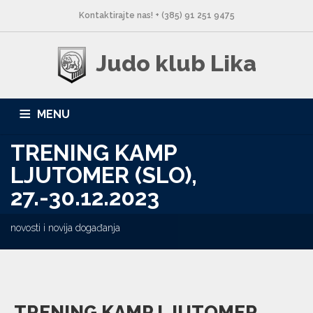
Kontaktirajte nas! + (385) 91 251 9475
Judo klub Lika
MENU
TRENING KAMP
NASLOVNA
NOVOSTI
O NAMA
LOKACIJE
LJUTOMER (SLO),
GALERIJA
KONTAKT
27.-30.12.2023
novosti i novija događanja
TRENING KAMP LJUTOMER