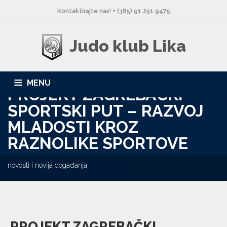
Kontaktirajte nas! + (385) 91 251 9475
Judo klub Lika
MENU
PROJEKT ZAGREBAČKI
SPORTSKI PUT – RAZVOJ
NASLOVNA
NOVOSTI
O NAMA
LOKACIJE
MLADOSTI KROZ
GALERIJA
KONTAKT
RAZNOLIKE SPORTOVE
novosti i novija događanja
PROJEKT ZAGREBAČKI