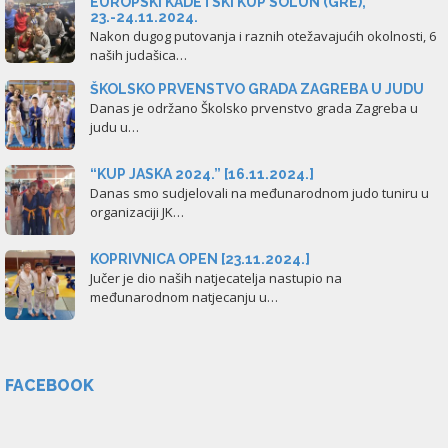
EUROPSKI KADETSKI KUP SOLUN (GRE),
23.-24.11.2024.
Nakon dugog putovanja i raznih otežavajućih okolnosti, 6
naših judašica…
ŠKOLSKO PRVENSTVO GRADA ZAGREBA U JUDU
Danas je održano Školsko prvenstvo grada Zagreba u
judu u…
“KUP JASKA 2024.” [16.11.2024.]
Danas smo sudjelovali na međunarodnom judo tuniru u
organizaciji JK…
KOPRIVNICA OPEN [23.11.2024.]
Jučer je dio naših natjecatelja nastupio na
međunarodnom natjecanju u…
FACEBOOK