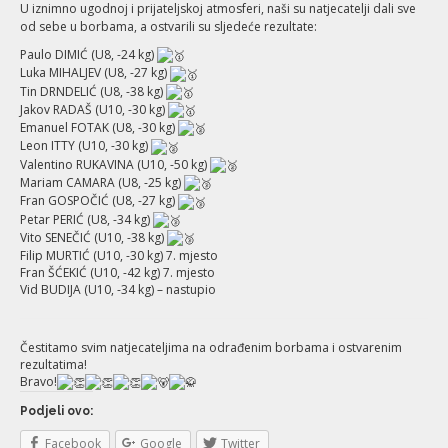
U iznimno ugodnoj i prijateljskoj atmosferi, naši su natjecatelji dali sve
od sebe u borbama, a ostvarili su sljedeće rezultate:
Paulo DIMIĆ (U8, -24 kg)
Luka MIHALJEV (U8, -27 kg)
Tin DRNDELIĆ (U8, -38 kg)
Jakov RADAŠ (U10, -30 kg)
Emanuel FOTAK (U8, -30 kg)
Leon ITTY (U10, -30 kg)
Valentino RUKAVINA (U10, -50 kg)
Mariam CAMARA (U8, -25 kg)
Fran GOSPOČIĆ (U8, -27 kg)
Petar PERIĆ (U8, -34 kg)
Vito SENEČIĆ (U10, -38 kg)
Filip MURTIĆ (U10, -30 kg) 7. mjesto
Fran ŠĆEKIĆ (U10, -42 kg) 7. mjesto
Vid BUDIJA (U10, -34 kg) – nastupio
Čestitamo svim natjecateljima na odrađenim borbama i ostvarenim
rezultatima!
Bravo!
Podjeli ovo:
Facebook
Google
Twitter